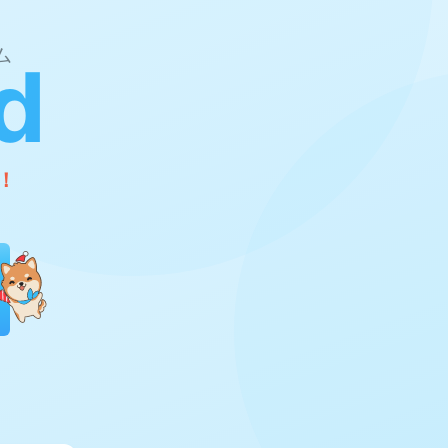
ム
d
！