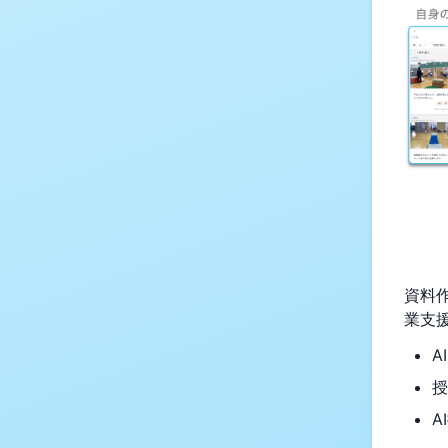
資料
業支
A
授
A