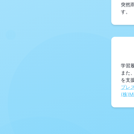
突然
学習
また
プレス
(株)