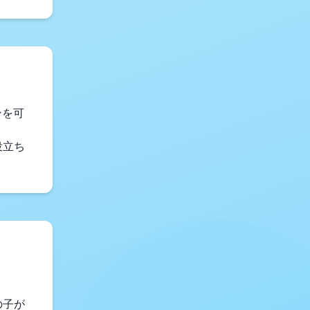
ンを可
役立ち
。
の子が