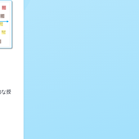
的な授
。