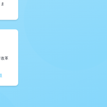
しま
方改革
得