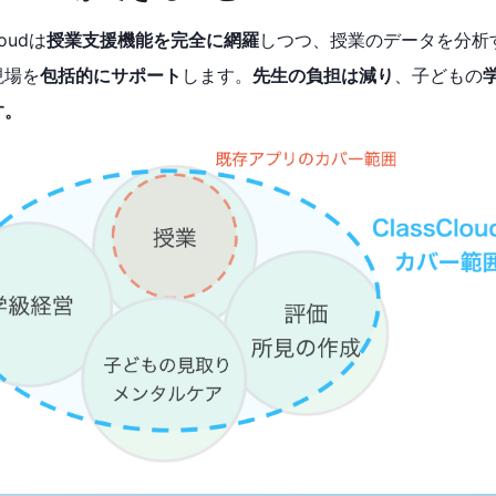
loudは
授業支援機能を完全に網羅
しつつ、授業のデータを分析
現場を
包括的にサポート
します。
先生の負担は減り
、子どもの
す。