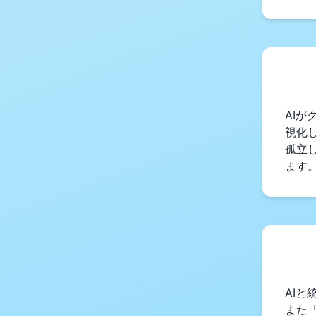
AI
視化
孤立
ます
AI
また