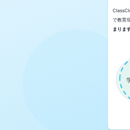
ClassC
で
教育
まりま